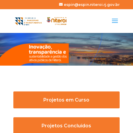
espin@espin.niteroi.rj.gov.br
Projetos em Curso
Projetos Concluídos